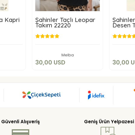
a Kapri
Şahinler Taçlı Leopar
Şahinler
Takım 22220
Desen 
SD
30,00 USD
3
kle
Sepete Ekle
Melba
30,00 USD
30,00 
Güvenli Alışveriş
Geniş Ürün Yelpazesi