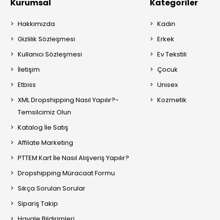
Kurumsal
Kategoriler
Hakkımızda
Kadın
Gizlilik Sözleşmesi
Erkek
Kullanıcı Sözleşmesi
Ev Tekstili
İletişim
Çocuk
Etbiss
Unisex
XML Dropshipping Nasıl Yapılır?-
Kozmetik
Temsilcimiz Olun
Katalog İle Satış
Affilate Marketing
PTTEM Kart İle Nasıl Alışveriş Yapılır?
Dropshipping Müracaat Formu
Sıkça Sorulan Sorular
Sipariş Takip
Havale Bildirimleri