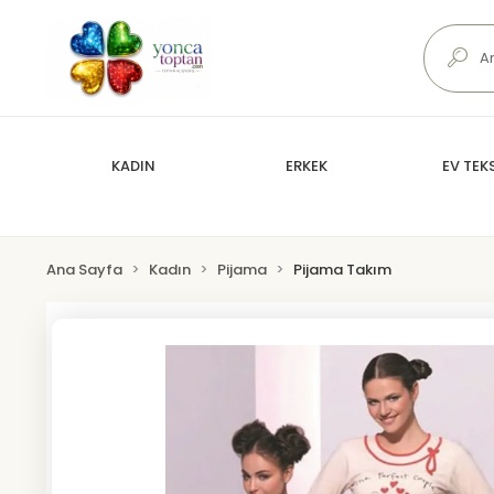
KADIN
ERKEK
EV TEKS
Ana Sayfa
Kadın
Pijama
Pijama Takım