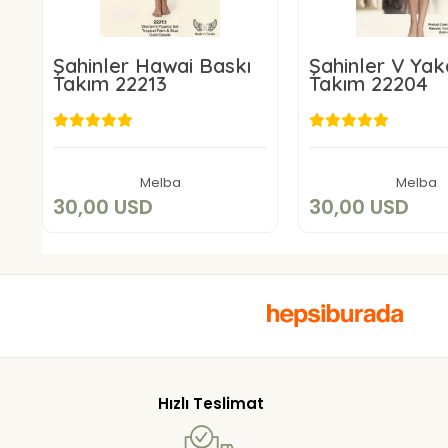
Şahinler Hawai Baskı
Şahinler V Yak
Takım 22213
Takım 22204
30,00 USD
30,00 U
Sepete Ekle
Sepete E
Melba
Melba
30,00 USD
30,00 USD
Hızlı Teslimat