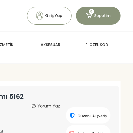
0
Giriş Yap
Sepetim
ZMETİK
AKSESUAR
1. ÖZEL KOD
mı 5162
Yorum Yaz
Güvenli Alışveriş
a!