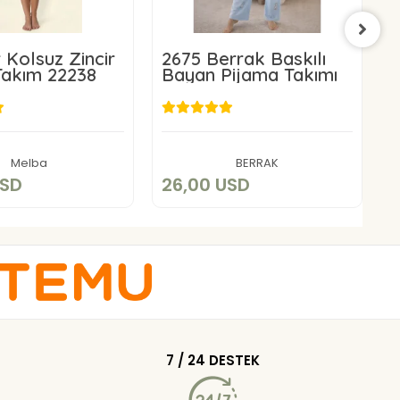
 Kolsuz Zincir
2675 Berrak Baskılı
2
Takım 22238
Bayan Pijama Takımı
S
0,00 USD
26,00 USD
Sepete Ekle
Sepete Ekle
Melba
BERRAK
USD
26,00 USD
7 / 24 DESTEK