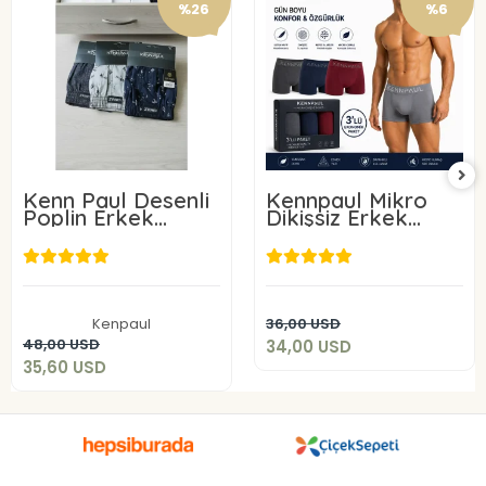
%26
%6
Kenn Paul Desenli
Kennpaul Mikro
Poplin Erkek
Dikişsiz Erkek
Boxer 6 Adet
Boxer 3 Lü Paket
34,00 USD
35,60 USD
Sepete Ekle
Kenpaul
36,00 USD
Sepete Ekle
48,00 USD
34,00 USD
35,60 USD