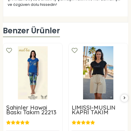
ve özgüven dolu hissedin!
Benzer Ürünler
Şahinler Hawai
LİMİSSİ-MÜSLİN
Baskı Takım 22213
KAPRİ TAKIM
30,00 USD
40,00 USD