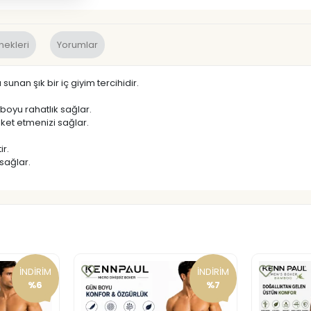
nekleri
Yorumlar
unan şık bir iç giyim tercihidir.
boyu rahatlık sağlar.
et etmenizi sağlar.
ir.
sağlar.
İNDİRİM
İNDİRİM
%6
%7