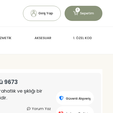
0
Giriş Yap
Sepetim
ZMETİK
AKSESUAR
1. ÖZEL KOD
ü 9673
hatlık ve şıklığı bir
dir.
Güvenli Alışveriş
Yorum Yaz