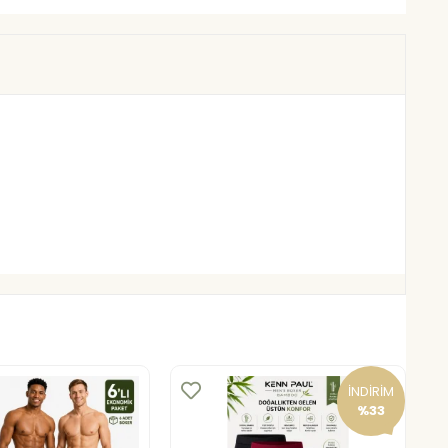
İNDİRİM
%33