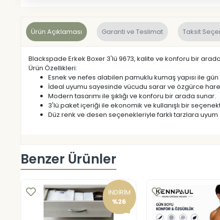
Ürün Açıklaması
Garanti ve Teslimat
Taksit Seçe
Blackspade Erkek Boxer 3'lü 9673, kalite ve konforu bir arada s
Ürün Özellikleri:
Esnek ve nefes alabilen pamuklu kumaş yapısı ile gün 
İdeal uyumu sayesinde vücudu sarar ve özgürce harek
Modern tasarımı ile şıklığı ve konforu bir arada sunar.
3'lü paket içeriği ile ekonomik ve kullanışlı bir seçenekt
Düz renk ve desen seçenekleriyle farklı tarzlara uyum 
Benzer Ürünler
İNDİRİM
%26