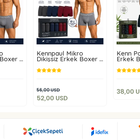
o
Kennpaul Mikro
Kenn Pa
 Boxer 3
Dikişsiz Erkek Boxer 6
Erkek 
Lı Paket
3
SD
52,00 USD
kle
Sepete Ekle
56,00 USD
38,00 
52,00 USD