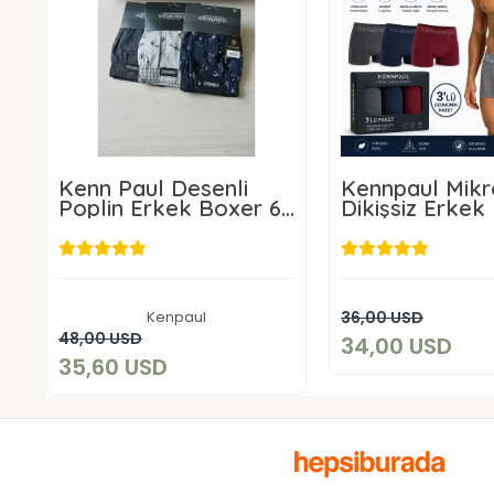
Kenn Paul Desenli
Kennpaul Mikr
Poplin Erkek Boxer 6
Dikişsiz Erkek
Adet
Lü Paket
34,00 U
35,60 USD
Sepete E
Kenpaul
36,00 USD
Sepete Ekle
48,00 USD
34,00 USD
35,60 USD