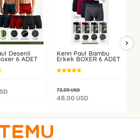
ul Desenli
Kenn Paul Bambu
Boxer 6 ADET
Erkek BOXER 6 ADET
8,00 USD
48,00 USD
Sepete Ekle
Sepete Ekle
72,00 USD
3
USD
48,00 USD
2