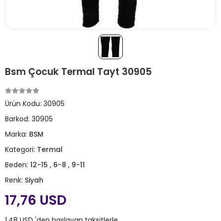
Bsm Çocuk Termal Tayt 30905
Ürün Kodu:
30905
Barkod:
30905
Marka:
BSM
Kategori:
Termal
Beden:
12-15
,
6-8
,
9-11
Renk:
Siyah
17,76 USD
1,48 USD 'den başlayan taksitlerle