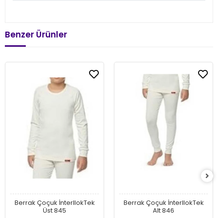
Benzer Ürünler
Berrak Çoçuk İnterllokTek
Berrak Çoçuk İnterllokTek
Üst 845
Alt 846