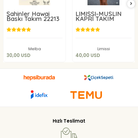
Şahinler Hawai
LİMİSSİ-MÜSLİN
Baskı Takım 22213
KAPRİ TAKIM
30,00 USD
40,00 USD
Sepete Ekle
Sepete Ekle
Melba
Limissi
30,00 USD
40,00 USD
Hızlı Teslimat