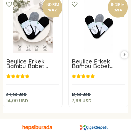
İNDİRİM
İNDİRİM
%42
%34
Beylice Erkek
Beylice Erkek
Bambu Babet
Bambu Babet
Çorap 6 Adet
Çorap 3 Adet
14,00 USD
7,96 USD
Sepete Ekle
Sepete Ekle
24,00 USD
12,00 USD
14,00 USD
7,96 USD