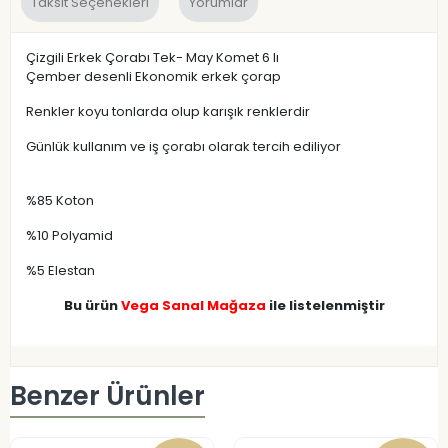
Taksit Seçenekleri
Yorumlar
Çizgili Erkek Çorabı Tek- May Komet 6 lı
Çember desenli Ekonomik erkek çorap
Renkler koyu tonlarda olup karışık renklerdir
Günlük kullanım ve iş çorabı olarak tercih ediliyor
%85 Koton
%10 Polyamid
%5 Elestan
Bu ürün
Vega Sanal Mağaza
ile listelenmiştir
Benzer Ürünler