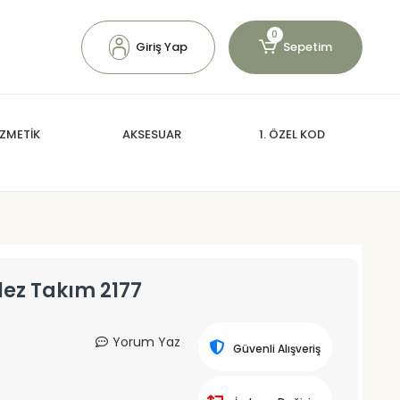
0
Giriş Yap
Sepetim
ZMETİK
AKSESUAR
1. ÖZEL KOD
lez Takım 2177
Yorum Yaz
Güvenli Alışveriş