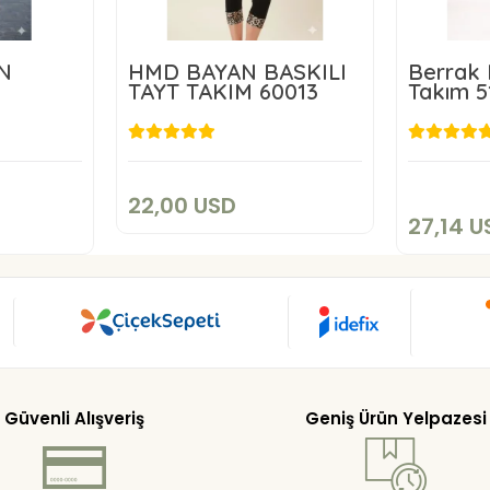
İN
HMD BAYAN BASKILI
Berrak 
TAYT TAKIM 60013
Takım 5
22,00 USD
SD
2
Sepete Ekle
kle
22,00 USD
27,14 U
Güvenli Alışveriş
Geniş Ürün Yelpazesi