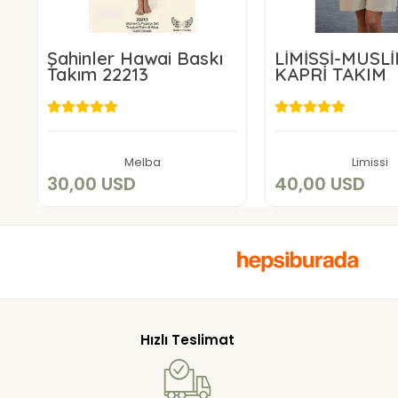
Şahinler Hawai Baskı
LİMİSSİ-MÜSL
Takım 22213
KAPRİ TAKIM
30,00 USD
40,00 U
Sepete Ekle
Sepete E
Melba
Limissi
30,00 USD
40,00 USD
Hızlı Teslimat