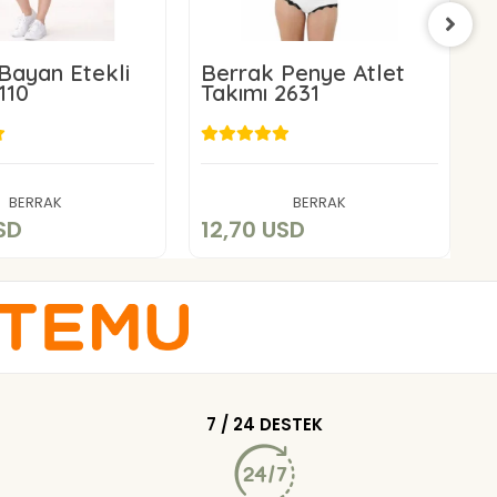
Bayan Etekli
Berrak Penye Atlet
B
110
Takımı 2631
B
2
7,14 USD
12,70 USD
Sepete Ekle
Sepete Ekle
BERRAK
BERRAK
SD
12,70 USD
2
7 / 24 DESTEK