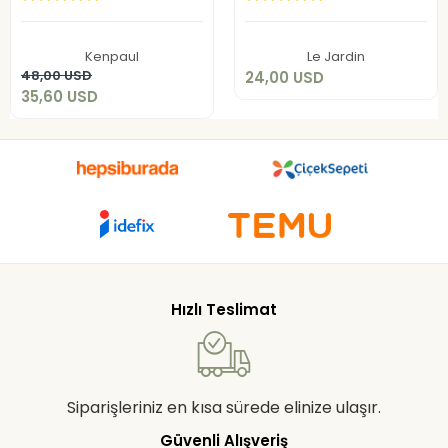
24,00 USD
35,60 USD
Sepete Ekle
Kenpaul
Le Jardin
Sepete Ekle
48,00 USD
24,00 USD
35,60 USD
Hızlı Teslimat
Siparişleriniz en kısa sürede elinize ulaşır.
Güvenli Alışveriş