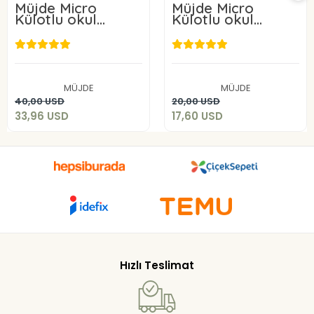
Müjde Micro
Müjde Micro
Külotlu okul
Külotlu okul
çorabı 50 Denye 6
çorabı 50 Denye 3
ADET
ADET
33,96 USD
17,60 USD
MÜJDE
MÜJDE
Sepete Ekle
Sepete Ekle
40,00 USD
20,00 USD
33,96 USD
17,60 USD
Hızlı Teslimat