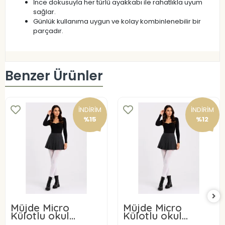
İnce dokusuyla her türlü ayakkabı ile rahatlıkla uyum
sağlar.
Günlük kullanıma uygun ve kolay kombinlenebilir bir
parçadır.
Benzer Ürünler
İNDİRİM
İNDİRİM
%15
%12
Müjde Micro
Müjde Micro
Külotlu okul
Külotlu okul
çorabı 50 Denye 6
çorabı 50 Denye 3