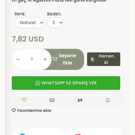
En geç 10 Ağustos Pazartesi günü kargoda!
Renk:
Beden:
7,82 USD
Sepete
Hemen
Ekle
Al
WHATSAPP İLE SİPARİŞ VER
Favorilerime ekle