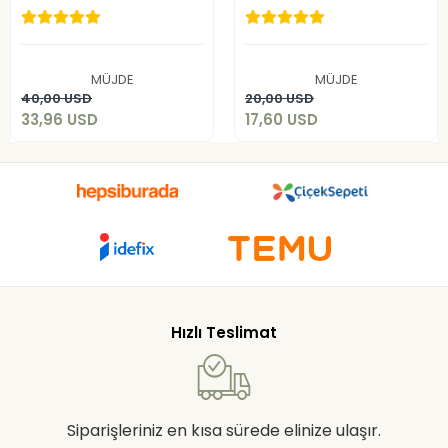
ADET
ADET
33,96 USD
17,60 USD
MÜJDE
MÜJDE
Sepete Ekle
Sepete Ekle
40,00 USD
20,00 USD
33,96 USD
17,60 USD
Hızlı Teslimat
Siparişleriniz en kısa sürede elinize ulaşır.