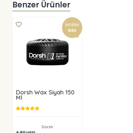
Benzer Ürünler
İNDİRİM
%53
Dorsh Wax Siyah 150
Ml
2,25 USD
Dorsh
Sepete Ekle
4,80 USD