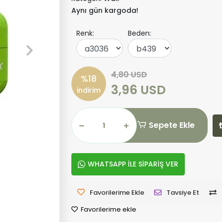
Aynı gün kargoda!
Renk:
Beden:
4,80 USD
%18
3,96 USD
indirim
Sepete Ekle
WHATSAPP İLE SİPARİŞ VER
Favorilerime Ekle
Tavsiye Et
Favorilerime ekle