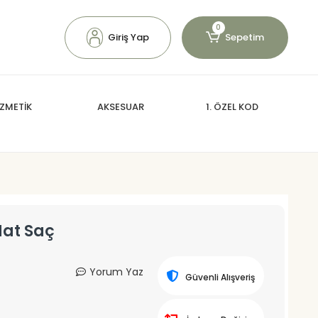
0
Giriş Yap
Sepetim
ZMETİK
AKSESUAR
1. ÖZEL KOD
Mat Saç
Yorum Yaz
Güvenli Alışveriş