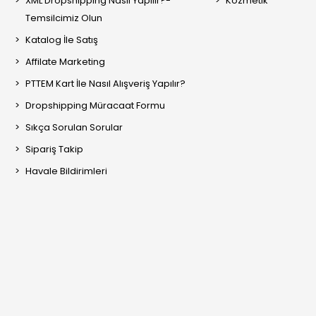
XML Dropshipping Nasıl Yapılır?-
Kozmetik
Temsilcimiz Olun
Katalog İle Satış
Affilate Marketing
PTTEM Kart İle Nasıl Alışveriş Yapılır?
Dropshipping Müracaat Formu
Sıkça Sorulan Sorular
Sipariş Takip
Havale Bildirimleri