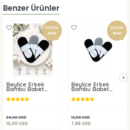
Benzer Ürünler
İNDİRİM
İNDİRİM
%42
%34
Beylice Erkek
Beylice Erkek
Bambu Babet
Bambu Babet
Çorap 6 Adet
Çorap 3 Adet
14,00 USD
7,96 USD
Sepete Ekle
Sepete Ekle
24,00 USD
12,00 USD
14,00 USD
7,96 USD