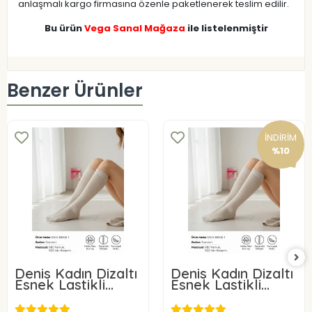
anlaşmalı kargo firmasına özenle paketlenerek teslim edilir.
Bu ürün
Vega Sanal Mağaza
ile listelenmiştir
Benzer Ürünler
İNDİRİM
%10
Denis Kadın Dizaltı
Denis Kadın Dizaltı
Esnek Lastikli
Esnek Lastikli
Çorap Bej Rengi 3
Çorap Bej Rengi
Adet