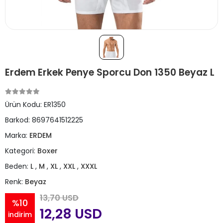
Erdem Erkek Penye Sporcu Don 1350 Beyaz L
Ürün Kodu:
ER1350
Barkod:
8697641512225
Marka:
ERDEM
Kategori:
Boxer
Beden:
L
,
M
,
XL
,
XXL
,
XXXL
Renk:
Beyaz
13,70 USD
%10
12,28 USD
indirim