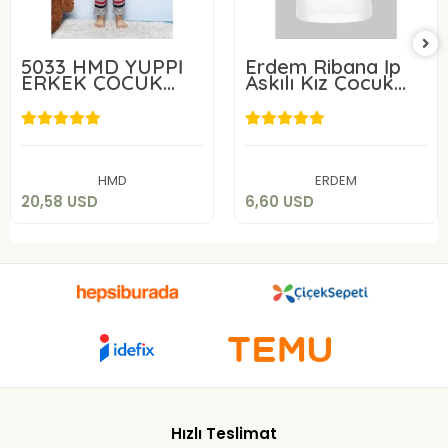
5033 HMD YUPPİ
Erdem Ribana İp
ERKEK ÇOCUK
Askılı Kız Çocuk
KAPŞON
Atlet 4055
FERMARLI
EŞORFMA
20,58 USD
6,60 USD
Sepete Ekle
Sepete Ekle
HMD
ERDEM
20,58 USD
6,60 USD
Hızlı Teslimat