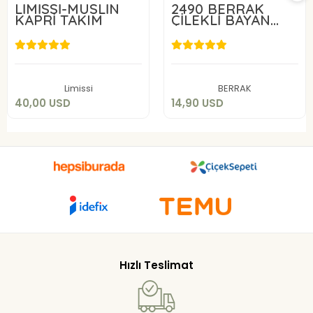
LİMİSSİ-MÜSLİN
2490 BERRAK
KAPRİ TAKIM
ÇİLEKLİ BAYAN
ŞORTLU TAKIM
40,00 USD
14,90 USD
Sepete Ekle
Sepete Ekle
Limissi
BERRAK
40,00 USD
14,90 USD
Hızlı Teslimat