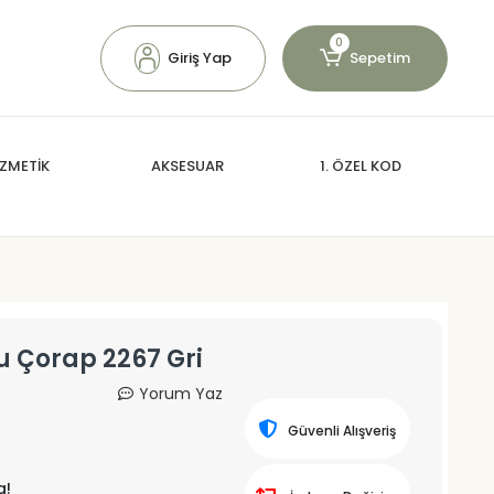
0
Giriş Yap
Sepetim
ZMETİK
AKSESUAR
1. ÖZEL KOD
u Çorap 2267 Gri
Yorum Yaz
Güvenli Alışveriş
a!