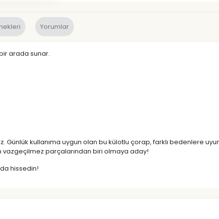
nekleri
Yorumlar
 bir arada sunar.
iniz. Günlük kullanıma uygun olan bu külotlu çorap, farklı bedenlere uyu
n vazgeçilmez parçalarından biri olmaya aday!
mda hissedin!