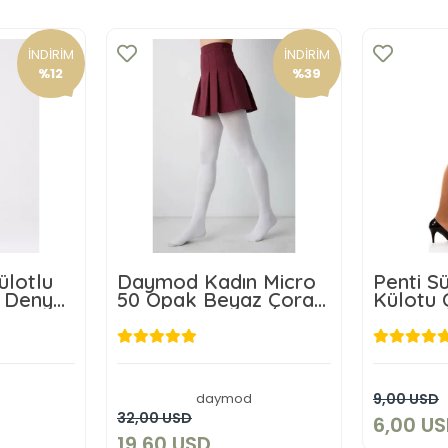
İNDİRİM
İNDİRİM
%12
%39
ülotlu
Daymod Kadın Micro
Penti S
0 Denye
50 Opak Beyaz Çorap
Külotu 
Büyük Boy 3 adet
SD
19,60 USD
daymod
9,00 USD
kle
Sepete Ekle
32,00 USD
6,00 U
19,60 USD