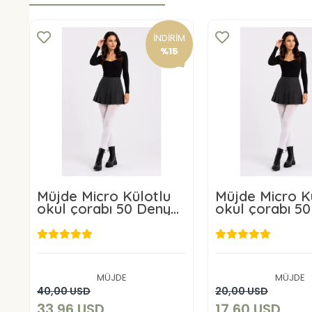
İNDİRİM
%15
Müjde Micro Külotlu
Müjde Micro K
okul çorabı 50 Denye
okul çorabı 5
6 ADET
3 ADET
33,96 USD
17,60 U
MÜJDE
MÜJDE
Sepete Ekle
Sepete E
40,00 USD
20,00 USD
33,96 USD
17,60 USD