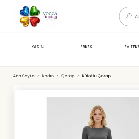
KADIN
ERKEK
EV TEKS
Ana Sayfa
Kadın
Çorap
Külotlu Çorap