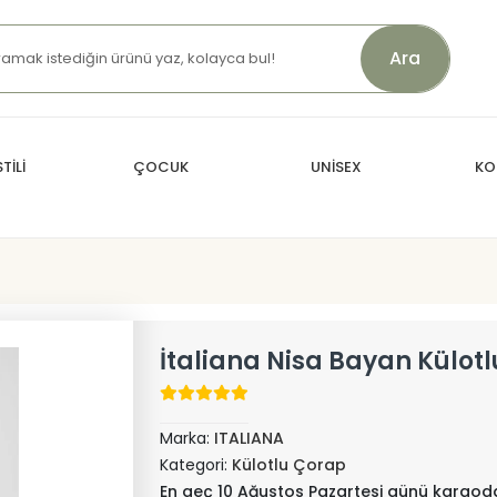
Ara
TİLİ
ÇOCUK
UNİSEX
KO
İtaliana Nisa Bayan Külotl
Marka:
ITALIANA
Kategori:
Külotlu Çorap
En geç 10 Ağustos Pazartesi günü kargod