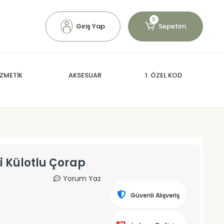
0
Giriş Yap
Sepetim
ZMETİK
AKSESUAR
1. ÖZEL KOD
i Külotlu Çorap
Yorum Yaz
Güvenli Alışveriş