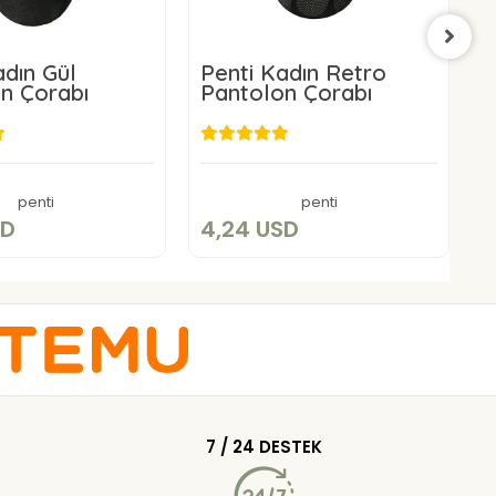
adın Gül
Penti Kadın Retro
P
n Çorabı
Pantolon Çorabı
K
4,24 USD
4,24 USD
Sepete Ekle
Sepete Ekle
penti
penti
SD
4,24 USD
4
7 / 24 DESTEK