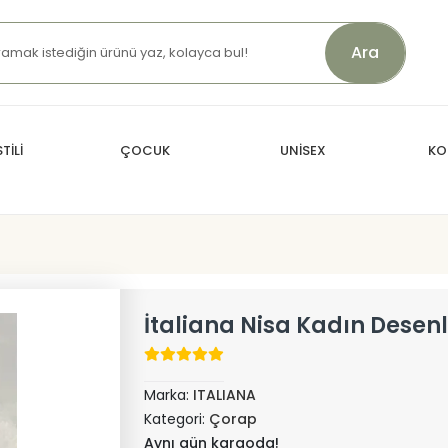
Ara
TİLİ
ÇOCUK
UNİSEX
KO
İtaliana Nisa Kadın Desenl
Marka:
ITALIANA
Kategori:
Çorap
Aynı gün kargoda!