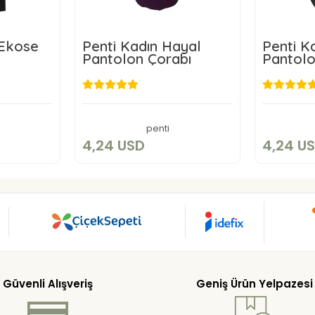
 Ekose
Penti Kadın Hayal
Penti K
Pantolon Çorabı
Pantolo
D
4,24 USD
kle
Sepete Ekle
penti
4,24 USD
4,24 U
Güvenli Alışveriş
Geniş Ürün Yelpazesi