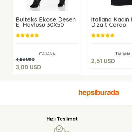
Bulteks Ekose Desen
İtaliana Kadın
El Havlusu 30X50
Dizalt Çorap
2,51 US
3,00 USD
Sepete E
ITALIANA
ITALIANA
Sepete Ekle
4,66 USD
2,51 USD
3,00 USD
Hızlı Teslimat