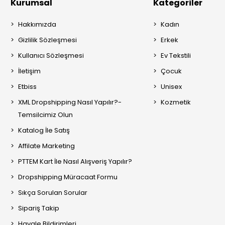
Kurumsal
Kategoriler
Hakkımızda
Kadın
Gizlilik Sözleşmesi
Erkek
Kullanıcı Sözleşmesi
Ev Tekstili
İletişim
Çocuk
Etbiss
Unisex
XML Dropshipping Nasıl Yapılır?-
Kozmetik
Temsilcimiz Olun
Katalog İle Satış
Affilate Marketing
PTTEM Kart İle Nasıl Alışveriş Yapılır?
Dropshipping Müracaat Formu
Sıkça Sorulan Sorular
Sipariş Takip
Havale Bildirimleri