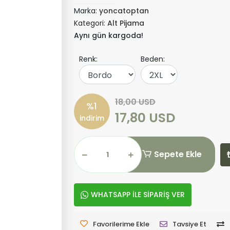
Marka:
yoncatoptan
Kategori:
Alt Pijama
Aynı gün kargoda!
Renk:
Beden:
18,00 USD
%1
17,80 USD
indirim
Sepete Ekle
WHATSAPP İLE SİPARİŞ VER
Favorilerime Ekle
Tavsiye Et