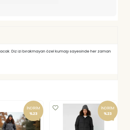
katacak. Diz izi bırakmayan özel kumaşı sayesinde her zaman
İNDİRİM
İNDİRİM
%23
%23