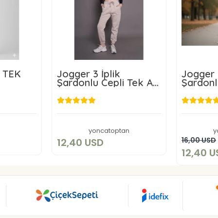
N TEK
Jogger 3 İplik
Jogger 3
Şardonlu Cepli Tek Alt
Şardonl
Siyah Siyah Sütlü
Siyah S
Kahve
SD
12,40 USD
1
kle
Sepete Ekle
yoncatoptan
y
16,00 USD
12,40 USD
12,40 U