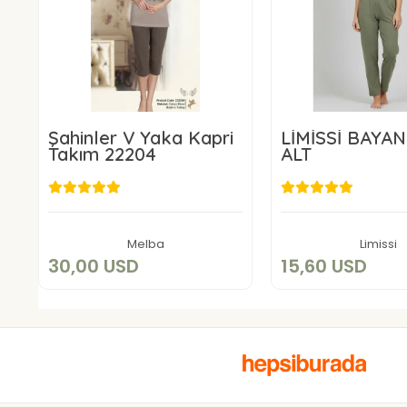
Şahinler V Yaka Kapri
LİMİSSİ BAYA
Takım 22204
ALT
30,00 USD
15,60 U
Sepete Ekle
Sepete E
Melba
Limissi
30,00 USD
15,60 USD