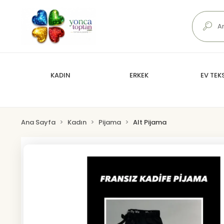
KADIN
ERKEK
EV TEKS
Ana Sayfa
Kadın
Pijama
Alt Pijama