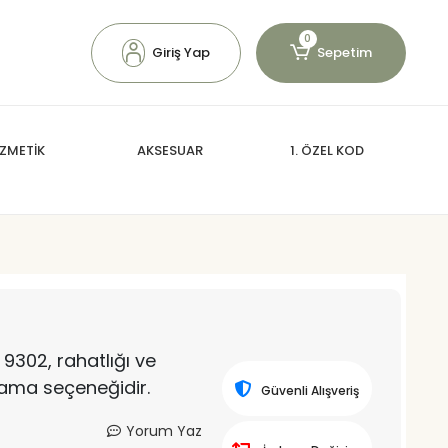
0
Giriş Yap
Sepetim
ZMETİK
AKSESUAR
1. ÖZEL KOD
9302, rahatlığı ve
ijama seçeneğidir.
Güvenli Alışveriş
Yorum Yaz