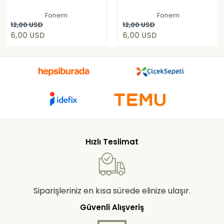
6,00 USD
6,00 USD
Fonem
Fonem
Sepete Ekle
Sepete Ekle
12,00 USD
12,00 USD
6,00 USD
6,00 USD
Hızlı Teslimat
Siparişleriniz en kısa sürede elinize ulaşır.
Güvenli Alışveriş