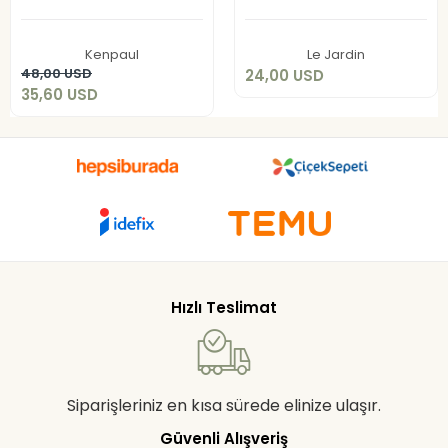
24,00 USD
35,60 USD
Sepete Ekle
Kenpaul
Le Jardin
Sepete Ekle
48,00 USD
24,00 USD
35,60 USD
Hızlı Teslimat
Siparişleriniz en kısa sürede elinize ulaşır.
Güvenli Alışveriş