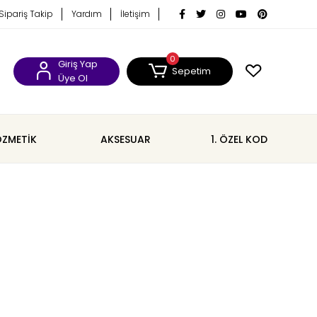
Sipariş Takip
Yardım
İletişim
0
Giriş Yap
Sepetim
Üye Ol
ZMETİK
AKSESUAR
1. ÖZEL KOD