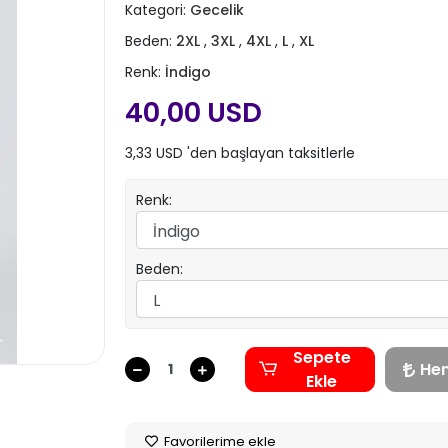
Kategori:
Gecelik
Beden:
2XL
,
3XL
,
4XL
,
L
,
XL
Renk:
İndigo
40,00 USD
3,33 USD 'den başlayan taksitlerle
Renk:
Beden:
Sepete
He
Ekle
Favorilerime ekle