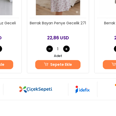
uz Geceli
Berrak Bayan Penye Gecelik 271
Berrak
D
22,86 USD
Adet
kle
Sepete Ekle