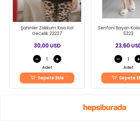
Şahinler Zakkum Kısa Kol
Senfoni Bayan Kols
Gecelik 22227
5323
30,00 USD
23,60 US
Adet
Adet
Sepete Ekle
Sepete E