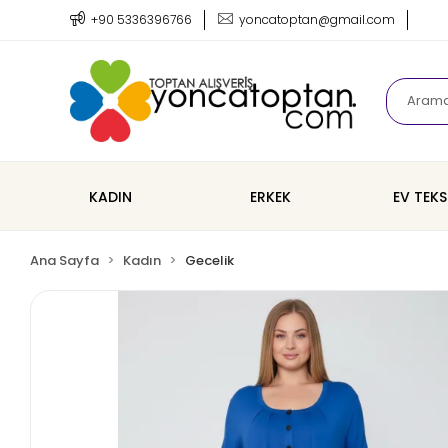
+90 5336396766
yoncatoptan@gmail.com
KADIN
ERKEK
EV TEKS
Ana Sayfa
Kadın
Gecelik