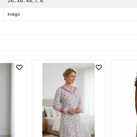
2XL
,
3XL
,
4XL
,
L
,
XL
İndigo