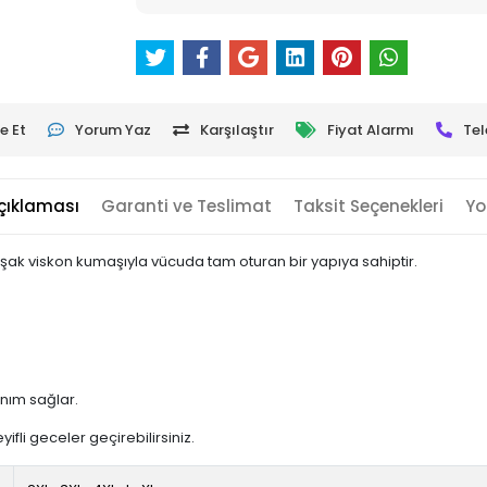
e Et
Yorum Yaz
Karşılaştır
Fiyat Alarmı
Tel
çıklaması
Garanti ve Teslimat
Taksit Seçenekleri
Yo
muşak viskon kumaşıyla vücuda tam oturan bir yapıya sahiptir.
nım sağlar.
yifli geceler geçirebilirsiniz.