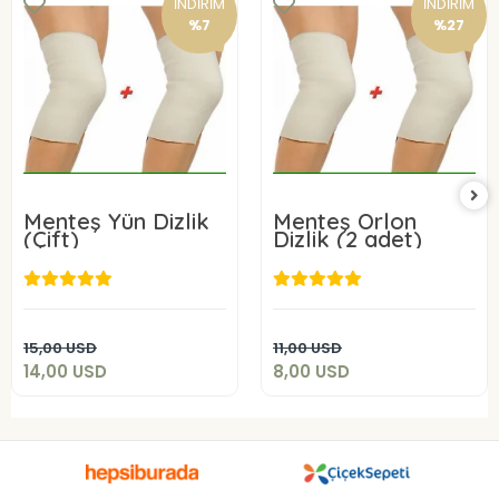
İNDİRİM
İNDİRİM
%7
%27
Menteş Yün Dizlik
Menteş Orlon
(Çift)
Dizlik (2 adet)
14,00 USD
8,00 USD
Sepete Ekle
Sepete Ekle
15,00 USD
11,00 USD
14,00 USD
8,00 USD