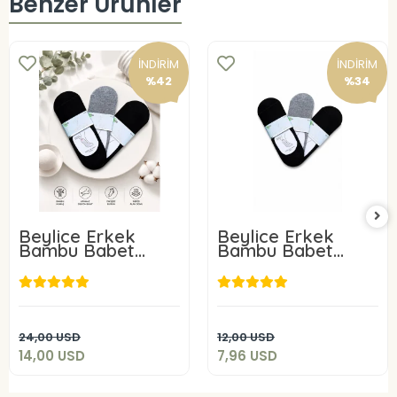
Benzer Ürünler
İNDİRİM
İNDİRİM
%42
%34
Beylice Erkek
Beylice Erkek
Bambu Babet
Bambu Babet
Çorap 6 Adet
Çorap 3 Adet
14,00 USD
7,96 USD
Sepete Ekle
Sepete Ekle
24,00 USD
12,00 USD
14,00 USD
7,96 USD