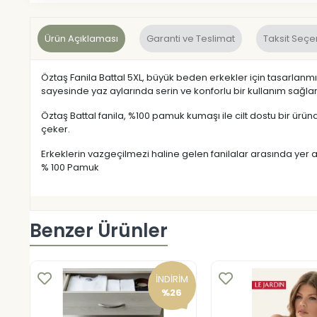
Ürün Açıklaması
Garanti ve Teslimat
Taksit Seçe
Öztaş Fanila Battal 5XL, büyük beden erkekler için tasarlanmı
sayesinde yaz aylarında serin ve konforlu bir kullanım sağlar
Öztaş Battal fanila, %100 pamuk kumaşı ile cilt dostu bir ürü
çeker.
Erkeklerin vazgeçilmezi haline gelen fanilalar arasında yer a
% 100 Pamuk
Benzer Ürünler
İNDİRİM
%26