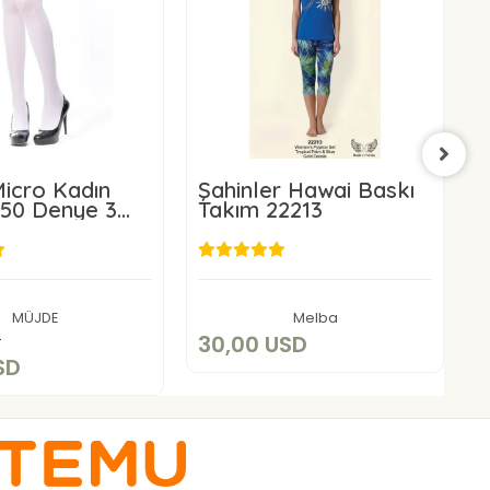
icro Kadın
Şahinler Hawai Baskı
Ş
 50 Denye 3
Takım 22213
T
30,00 USD
7,60 USD
Sepete Ekle
MÜJDE
Melba
Sepete Ekle
D
30,00 USD
SD