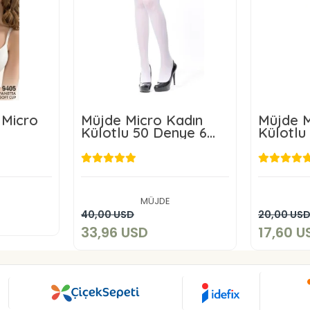
 Micro
Müjde Micro Kadın
Müjde M
Külotlu 50 Denye 6
Külotlu
ADET
ADET
SD
33,96 USD
1
kle
MÜJDE
Sepete Ekle
40,00 USD
20,00 US
33,96 USD
17,60 U