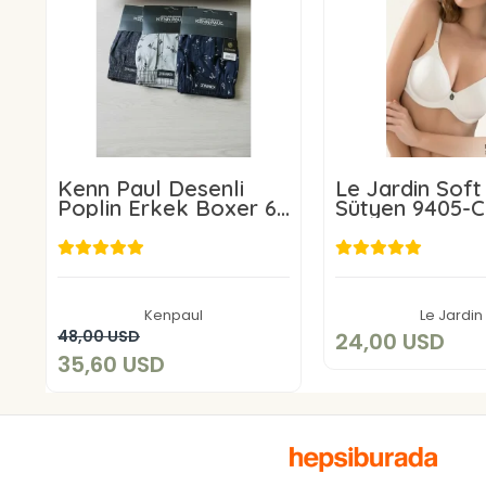
Kenn Paul Desenli
Le Jardin Soft
Poplin Erkek Boxer 6
Sütyen 9405-C
Adet
24,00 U
35,60 USD
Sepete E
Kenpaul
Le Jardin
Sepete Ekle
48,00 USD
24,00 USD
35,60 USD