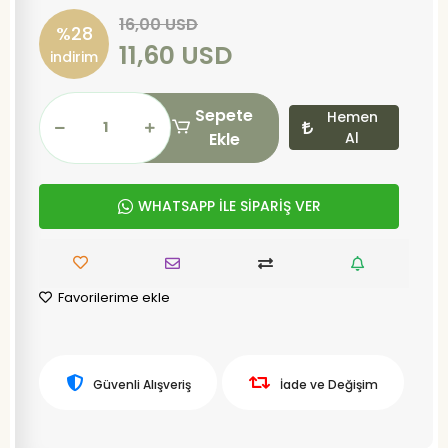
16,00 USD
%28
11,60 USD
indirim
Sepete
Hemen
Ekle
Al
WHATSAPP İLE SİPARİŞ VER
Favorilerime ekle
Güvenli Alışveriş
İade ve Değişim