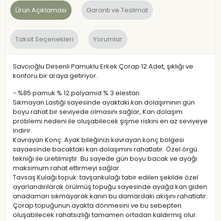
Ürün Açıklaması
Garanti ve Teslimat
Taksit Seçenekleri
Yorumlar
Savcıoğlu Desenli Pamuklu Erkek Çorap 12 Adet, şıklığı ve
konforu bir araya getiriyor.
- %85 pamuk % 12 polyamid % 3 elestan
Sıkmayan Lastiği sayesinde ayaktaki kan dolaşımının gün
boyu rahat bir seviyede olmasını sağlar, Kan dolaşım
problemi nedeni ile oluşabilecek şişme riskini en az seviyeye
indirir.
Kavrayan Konç: Ayak bileğinizi kavrayan konç bölgesi
sayaesinde bacaktaki kan dolaşımını rahatlatır. Özel örgü
tekniği ile üretilmiştir. Bu sayede gün boyu bacak ve ayağı
maksimum rahat ettirmeyi sağlar.
Tavsaş Kulağı topuk: tavşankulağı tabir edilen şekilde özel
ayarlandırılarak örülmüş topuğu sayesinde ayağa kan giden
anadamarı sıkmayarak kanın bu damardaki akışını rahatlatır.
Çorap topuğunun ayakta dönmesini ve bu sebepten
oluşabilecek rahatsızlığı tamamen ortadan kaldırmış olur.