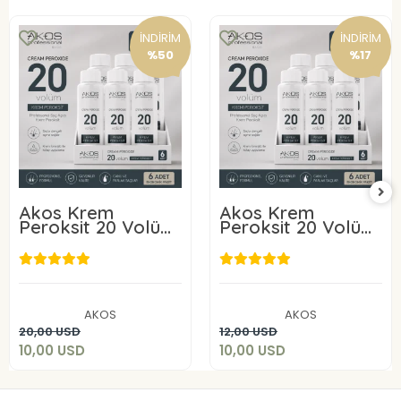
İNDİRİM
İNDİRİM
%50
%17
Akos Krem
Akos Krem
Peroksit 20 Volüm
Peroksit 20 Volüm
%6 60ML-10 Adet
%6 60ML-6 Adet
10,00 USD
10,00 USD
AKOS
AKOS
Sepete Ekle
Sepete Ekle
20,00 USD
12,00 USD
10,00 USD
10,00 USD