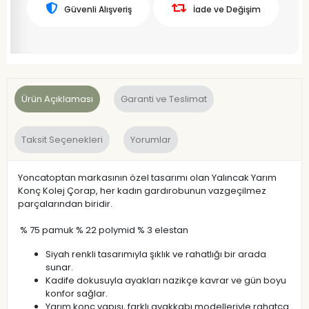
Güvenli Alışveriş
İade ve Değişim
Ürün Açıklaması
Garanti ve Teslimat
Taksit Seçenekleri
Yorumlar
Yoncatoptan markasının özel tasarımı olan Yalıncak Yarım
Konç Kolej Çorap, her kadın gardırobunun vazgeçilmez
parçalarından biridir.
% 75 pamuk % 22 polymid % 3 elestan
Siyah renkli tasarımıyla şıklık ve rahatlığı bir arada
sunar.
Kadife dokusuyla ayakları nazikçe kavrar ve gün boyu
konfor sağlar.
Yarım konç yapısı, farklı ayakkabı modelleriyle rahatça