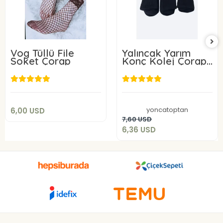
Vog Tüllü File
Yalıncak Yarım
Soket Çorap
Konç Kolej Çorap
Siyah Renk 6 Adet
6,00 USD
Desensiz Model
6,36 USD
Sepete Ekle
yoncatoptan
6,00 USD
Sepete Ekle
7,60 USD
6,36 USD