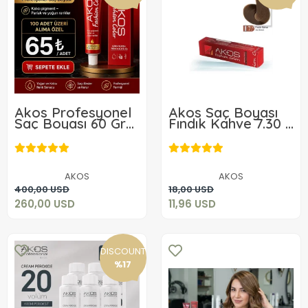
Akos Profesyonel
Akos Saç Boyası
Saç Boyası 60 Gr
Fındık Kahve 7.30 3
100 Adet
adet
Kampanyalı Satış
260,00 USD
11,96 USD
AKOS
AKOS
Add to cart
Add to cart
400,00 USD
18,00 USD
260,00 USD
11,96 USD
DISCOUNT
%17