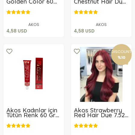
Golden Color 60
Chestnut Hair Dye
Gr Paint No 5.24
60 Gr Dye No 5.45
4,58 USD
4,58 USD
for Women
Add to cart
Add to cart
AKOS
AKOS
4,58 USD
4,58 USD
DISCOUNT
%10
Akos Kadınlar için
Akos Strawberry
Tütün Renk 60 Gr
Red Hair Dye 7.52
Boya No 6.9
3 Pieces + 3
4,58 USD
Developer
21,20 USD
Add to cart