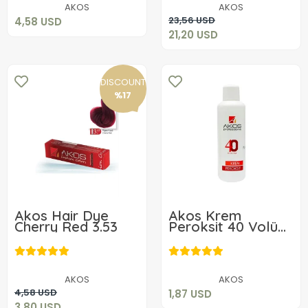
AKOS
AKOS
Add to cart
23,56 USD
4,58 USD
21,20 USD
DISCOUNT
%17
Akos Hair Dye
Akos Krem
Cherry Red 3.53
Peroksit 40 Volüm
%12 60ML
1,87 USD
3,80 USD
Add to cart
AKOS
AKOS
Add to cart
4,58 USD
1,87 USD
3,80 USD