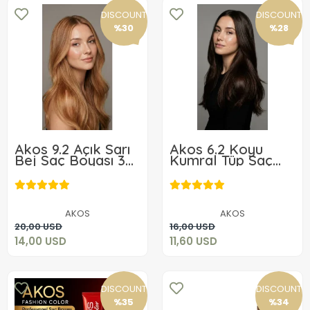
DISCOUNT
DISCOUNT
%30
%28
Akos 9.2 Açık Sarı
Akos 6.2 Koyu
Bej Saç Boyası 3
Kumral Tüp Saç
adet Boya + 3
Boyası 60 ML ( 3
Adet Oksidan
Adet Boya+ 3 Adet
14,00 USD
11,60 USD
Oksidan)
AKOS
AKOS
Add to cart
Add to cart
20,00 USD
16,00 USD
14,00 USD
11,60 USD
DISCOUNT
DISCOUNT
%35
%34