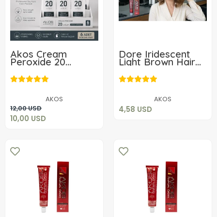
Akos Cream
Dore Iridescent
Peroxide 20
Light Brown Hair
Volume %6 60ML-
Dye for Women by
4,58 USD
6 Pieces Only
Akos 60 Gr7.32
10,00 USD
24.90 TL
Add to cart
AKOS
AKOS
Add to cart
12,00 USD
4,58 USD
10,00 USD