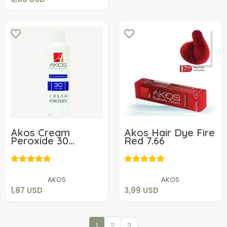
Akos Cream
Akos Hair Dye Fire
Peroxide 30
Red 7.66
Volume %9 60ML
1,87 USD
3,99 USD
Add to cart
Add to cart
AKOS
AKOS
1,87 USD
3,99 USD
1
2
3