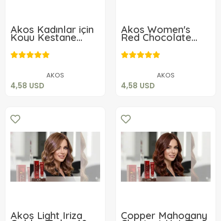
Akos Kadınlar için
Akos Women's
Koyu Kestane
Red Chocolate
Akaju Renk Saç
Coffee Color 60
4,58 USD
4,58 USD
Boyası 60 Gr 3.52
Gr Hair Dye Dye
No 4.62
Add to cart
Add to cart
AKOS
AKOS
4,58 USD
4,58 USD
Akos Light Iriza
Copper Mahogany