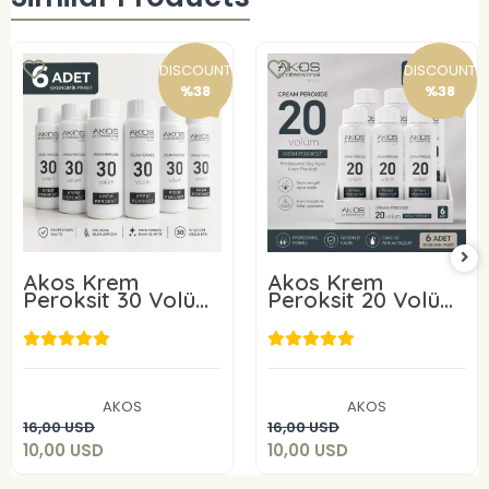
DISCOUNT
DISCOUNT
%38
%38
Akos Krem
Akos Krem
Peroksit 30 Volüm
Peroksit 20 Volüm
%9 60ML-10 Adet
%6 60ML-10 Adet
10,00 USD
10,00 USD
AKOS
AKOS
Add to cart
Add to cart
16,00 USD
16,00 USD
10,00 USD
10,00 USD