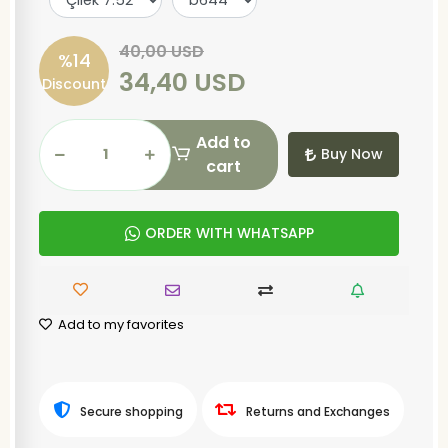
40,00 USD
%14
34,40 USD
Discount
Add to
Buy Now
cart
ORDER WITH WHATSAPP
Add to my favorites
Secure shopping
Returns and Exchanges