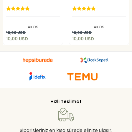
%9 60ML-10 Adet
%6 60ML-10 Adet
10,00 USD
10,00 USD
AKOS
AKOS
Add to cart
Add to cart
16,00 USD
16,00 USD
10,00 USD
10,00 USD
Hızlı Teslimat
Siparişleriniz en kısa sürede elinize ulaşır.