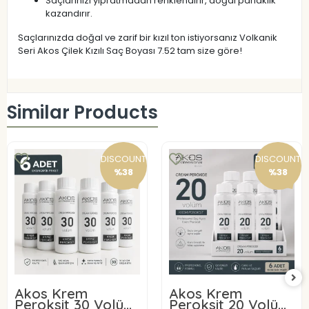
Saçlarınızı yıpratmadan renklendirir, doğal parlaklık
kazandırır.
Saçlarınızda doğal ve zarif bir kızıl ton istiyorsanız Volkanik
Seri Akos Çilek Kızılı Saç Boyası 7.52 tam size göre!
Similar Products
DISCOUNT
DISCOUNT
%38
%38
Akos Krem
Akos Krem
Peroksit 30 Volüm
Peroksit 20 Volüm