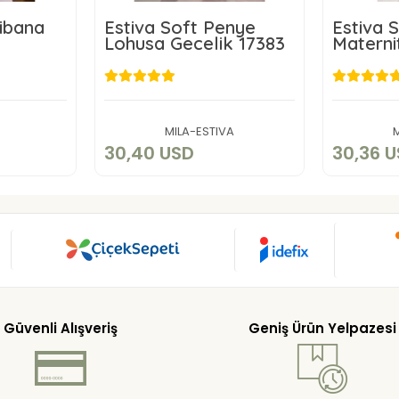
Ribana
Estiva Soft Penye
Estiva 
Lohusa Gecelik 17383
Materni
17381
D
30,40 USD
3
art
Add to cart
MILA-ESTIVA
30,40 USD
30,36 
Güvenli Alışveriş
Geniş Ürün Yelpazesi