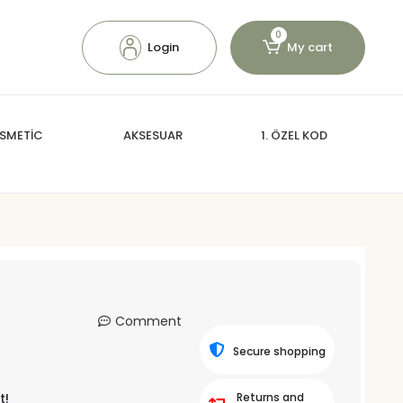
0
Login
My cart
SMETİC
AKSESUAR
1. ÖZEL KOD
Comment
Secure shopping
t!
Returns and