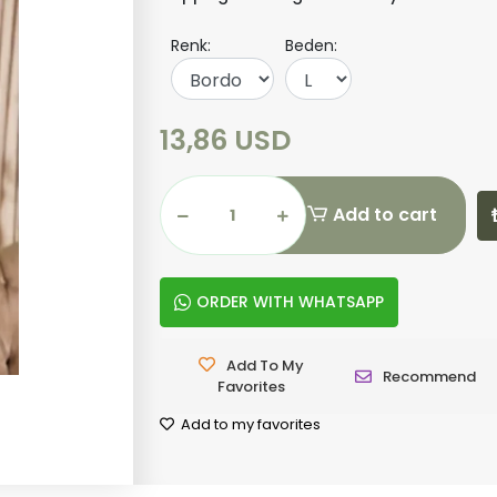
Renk:
Beden:
13,86 USD
Add to cart
ORDER WITH WHATSAPP
Add To My
Recommend
Favorites
Add to my favorites