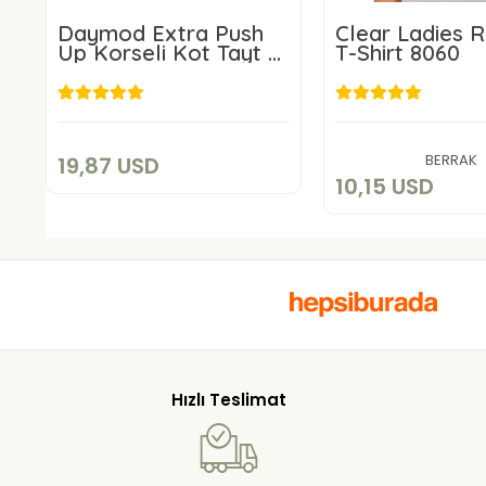
Daymod Extra Push
Clear Ladies 
Up Korseli Kot Tayt M
T-Shirt 8060
Beden
19,87 USD
10,15 US
Add to cart
Add to c
BERRAK
19,87 USD
10,15 USD
Hızlı Teslimat