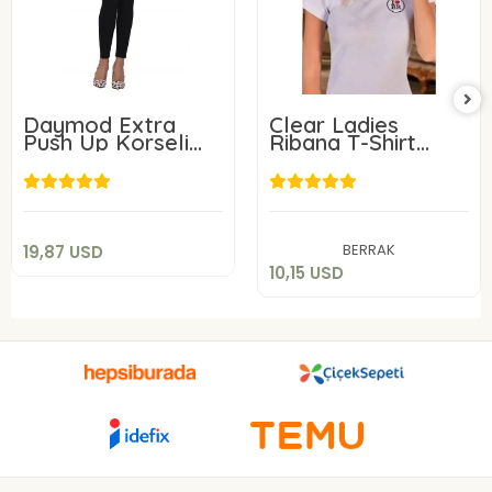
Daymod Extra
Clear Ladies
Push Up Korseli
Ribana T-Shirt
Kot Tayt M Beden
8060
19,87 USD
10,15 USD
Add to cart
Add to cart
BERRAK
19,87 USD
10,15 USD