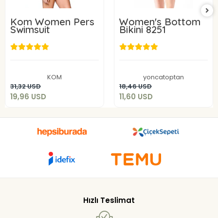
Kom Women Pers
Women's Bottom
Swimsuit
Bikini 8251
19,96 USD
11,60 USD
KOM
yoncatoptan
Add to cart
Add to cart
31,32 USD
18,46 USD
19,96 USD
11,60 USD
Hızlı Teslimat