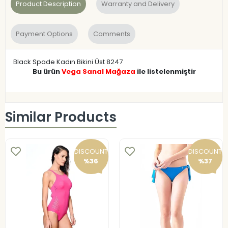
Product Description
Warranty and Delivery
Payment Options
Comments
Black Spade Kadın Bikini Üst 8247
Bu ürün
Vega Sanal Mağaza
ile listelenmiştir
Similar Products
DISCOUNT
DISCOUNT
%36
%37