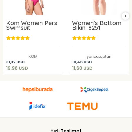
Kom Women Pers
Women's Bottom
Swimsuit
Bikini 8251
19,96 USD
11,60 USD
KOM
yoncatoptan
Add to cart
Add to cart
31,32 USD
18,46 USD
19,96 USD
11,60 USD
Hızlı Teslimat