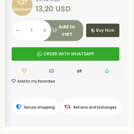
%37
13,20 USD
Discount
Add to
Buy Now
cart
ORDER WITH WHATSAPP
Add to my favorites
Secure shopping
Returns and Exchanges