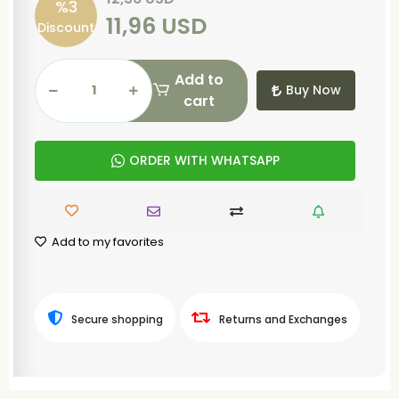
%3
11,96 USD
Discount
Add to
Buy Now
cart
ORDER WITH WHATSAPP
Add to my favorites
Secure shopping
Returns and Exchanges