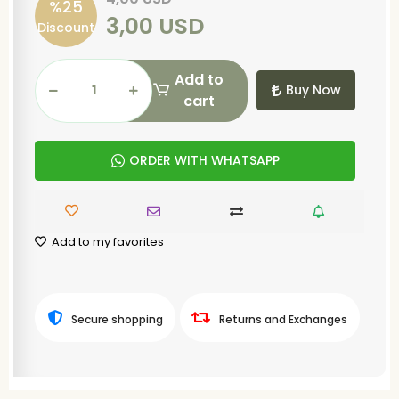
%25
3,00 USD
Discount
Add to
Buy Now
cart
ORDER WITH WHATSAPP
Add to my favorites
Secure shopping
Returns and Exchanges