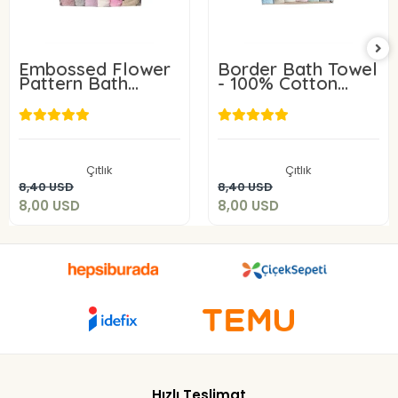
Embossed Flower
Border Bath Towel
Pattern Bath
- 100% Cotton
Towel
Material.
8,00 USD
8,00 USD
Çıtlık
Çıtlık
Add to cart
Add to cart
8,40 USD
8,40 USD
8,00 USD
8,00 USD
Hızlı Teslimat