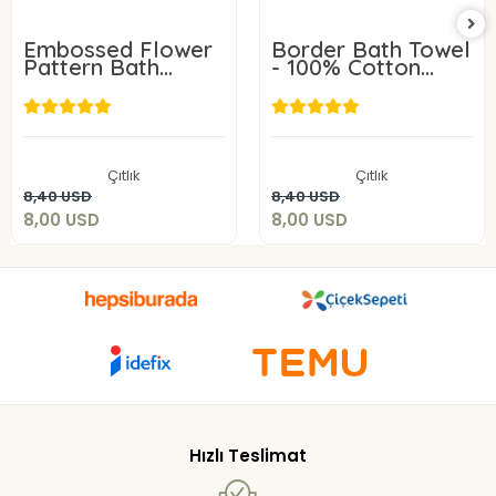
Embossed Flower
Border Bath Towel
Pattern Bath
- 100% Cotton
Towel
Material.
8,00 USD
8,00 USD
Çıtlık
Çıtlık
Add to cart
Add to cart
8,40 USD
8,40 USD
8,00 USD
8,00 USD
Hızlı Teslimat