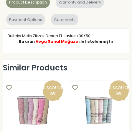
Product Description
Warranty and Delivery
Payment Options
Comments
Bulteks Melis Zikzak Desen El Havlusu 30X50
Bu ürün
Vega Sanal Mağaza
ile listelenmiştir
Similar Products
DISCOUNT
DISCOUNT
%5
%5