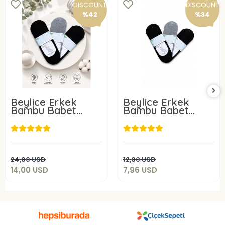
DISCOUNT
DISCOUNT
%42
%34
Beylice Erkek
Beylice Erkek
Bambu Babet
Bambu Babet
Çorap 6 Adet
Çorap 3 Adet
14,00 USD
7,96 USD
Add to cart
Add to cart
24,00 USD
12,00 USD
14,00 USD
7,96 USD