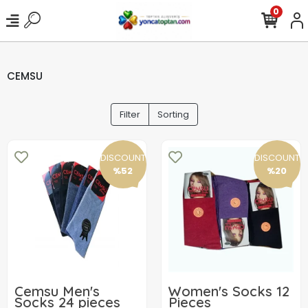
0
CEMSU
Filter
Sorting
DISCOUNT
DISCOUNT
%52
%20
Cemsu Men's
Women's Socks 12
Socks 24 pieces
Pieces