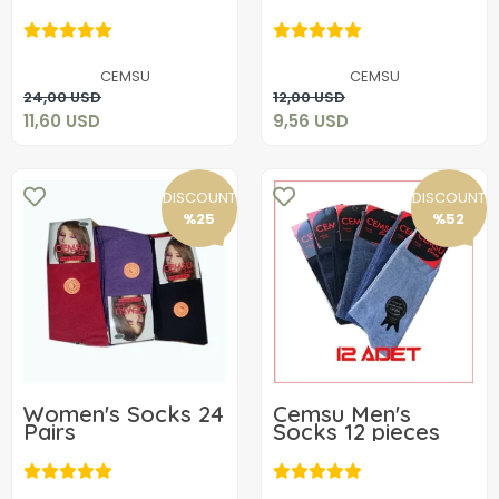
11,60 USD
9,56 USD
CEMSU
CEMSU
Add to cart
Add to cart
24,00 USD
12,00 USD
11,60 USD
9,56 USD
DISCOUNT
DISCOUNT
%25
%52
Women's Socks 24
Cemsu Men's
Pairs
Socks 12 pieces
18,00 USD
5,80 USD