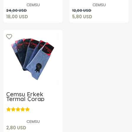
CEMSU
CEMSU
Add to cart
Add to cart
24,00 USD
12,00 USD
18,00 USD
5,80 USD
Cemsu Erkek
Termal Çorap
2,80 USD
Add to cart
CEMSU
2,80 USD