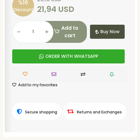
%16
21,94 USD
Discount
Add to
Buy Now
cart
ORDER WITH WHATSAPP
Add to my favorites
Secure shopping
Returns and Exchanges