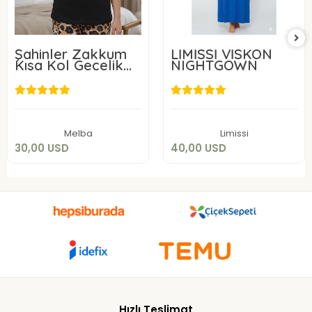
Şahinler Zakkum
LİMİSSİ VİSKON
Kısa Kol Gecelik
NIGHTGOWN
22227
30,00 USD
40,00 USD
Add to cart
Add to cart
Melba
Limissi
30,00 USD
40,00 USD
Hızlı Teslimat