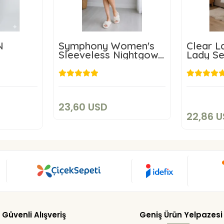
N
Symphony Women's
Clear L
Sleeveless Nightgown
Lady Se
5323
23,60 USD
SD
2
Add to cart
art
23,60 USD
22,86 
Güvenli Alışveriş
Geniş Ürün Yelpazesi