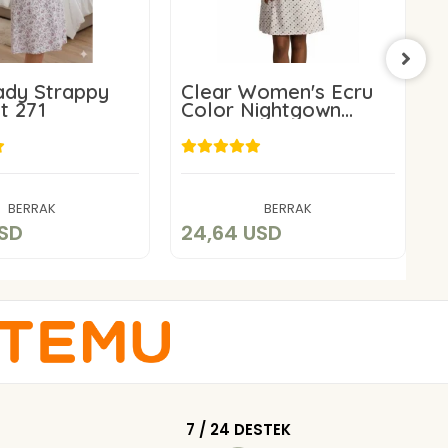
ady Strappy
Clear Women's Ecru
N
t 271
Color Nightgown
Z
Code 138
W
C
2,86 USD
24,64 USD
Add to cart
Add to cart
BERRAK
BERRAK
USD
24,64 USD
3
7 / 24 DESTEK