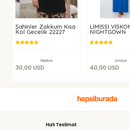
Şahinler Zakkum Kısa
LİMİSSİ VİSKO
Kol Gecelik 22227
NIGHTGOWN
30,00 USD
40,00 U
Add to cart
Add to c
Melba
Limissi
30,00 USD
40,00 USD
Hızlı Teslimat