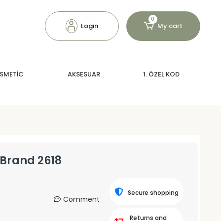
0
Login
My cart
SMETİC
AKSESUAR
1. ÖZEL KOD
 Brand 2618
Secure shopping
Comment
Returns and