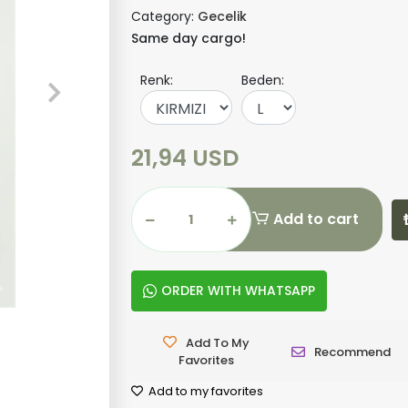
Category:
Gecelik
Same day cargo!
Renk:
Beden:
21,94 USD
Add to cart
ORDER WITH WHATSAPP
Add To My
Recommend
Favorites
Add to my favorites