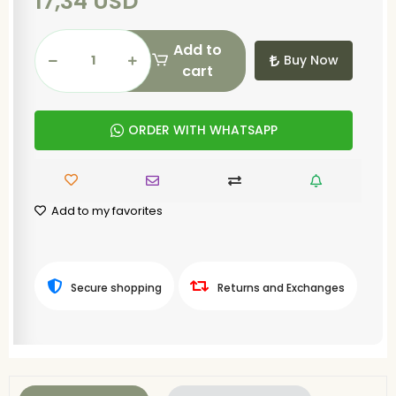
17,34 USD
Add to
Buy Now
cart
ORDER WITH WHATSAPP
Add to my favorites
Secure shopping
Returns and Exchanges