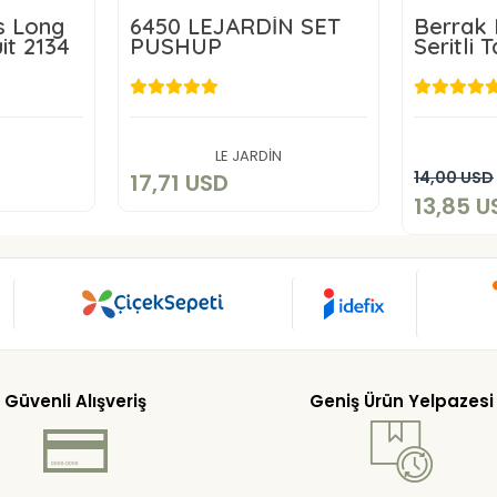
s Long
6450 LEJARDİN SET
Berrak 
it 2134
PUSHUP
Seritli 
SD
17,71 USD
1
art
Add to cart
LE JARDİN
14,00 USD
17,71 USD
13,85 U
Güvenli Alışveriş
Geniş Ürün Yelpazesi