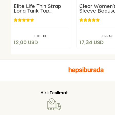
Elite Life Thin Strap
Clear Women'
Long Tank Top
Sleeve Bodysu
847XXL-3X
12,00 USD
17,34 U
Add to cart
Add to c
ELITE-LIFE
BERRAK
12,00 USD
17,34 USD
Hızlı Teslimat