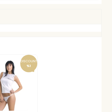
DISCOUNT
%1