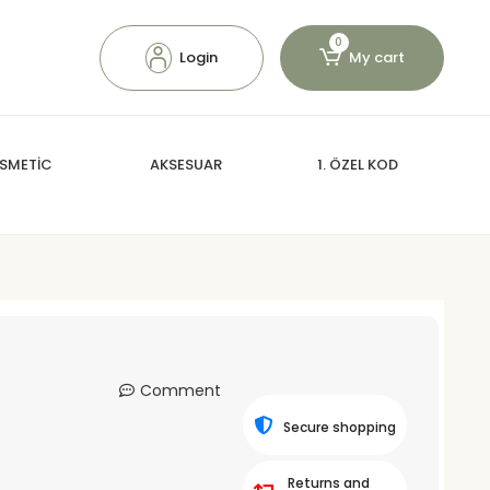
0
Login
My cart
SMETİC
AKSESUAR
1. ÖZEL KOD
Comment
Secure shopping
Returns and