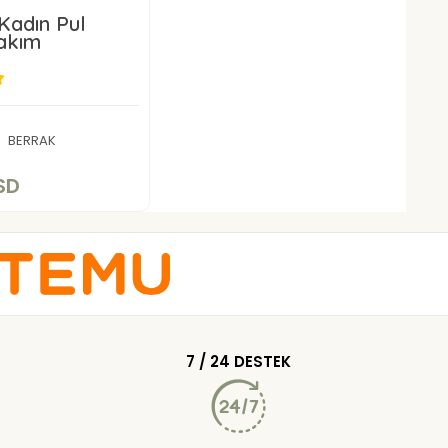
Kadın Pul
Takım
3,85 USD
BERRAK
Add to cart
SD
7 / 24 DESTEK