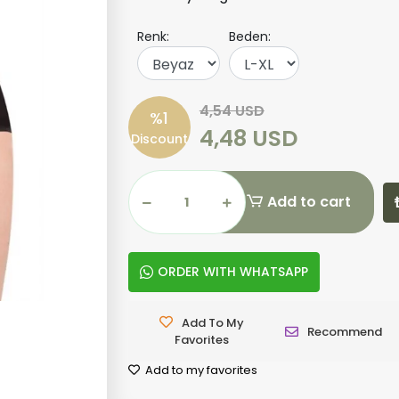
Renk:
Beden:
4,54 USD
%1
4,48 USD
Discount
Add to cart
ORDER WITH WHATSAPP
Add To My
Recommend
Favorites
Add to my favorites