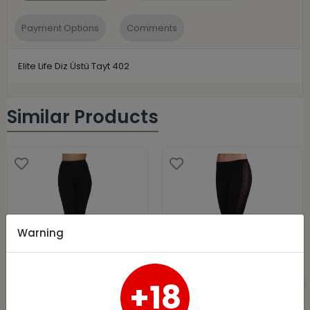
Payment Options
Comments
Elite Life Diz Üstü Tayt 402
Similar Products
Warning
+18
Daymod Extra
Falcons Side Lace
Push Up Korseli
Leggings B891