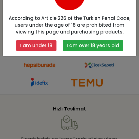
Kot Tayt M Beden
19,87 USD
11,13 USD
According to Article 226 of the Turkish Penal Code,
Add to cart
Add to cart
users under the age of 18 are prohibited from
19,87 USD
11,13 USD
viewing this page and purchasing products.
I am under 18
I am over 18 years old
Hızlı Teslimat