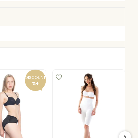
DISCOUNT
%4