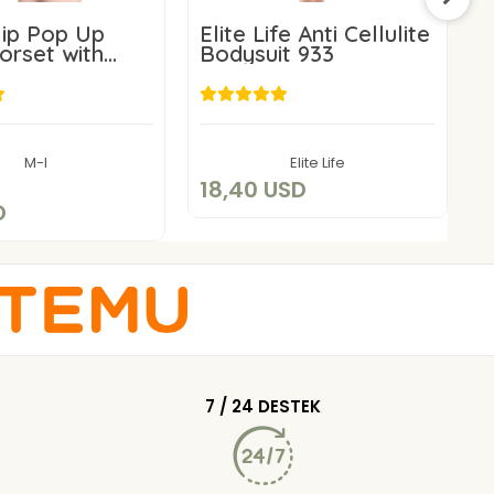
ip Pop Up
Elite Life Anti Cellulite
E
orset with
Bodysuit 933
8
nd Size
s for Women
001
18,40 USD
9,16 USD
Add to cart
M-I
Elite Life
Add to cart
18,40 USD
2
D
7 / 24 DESTEK