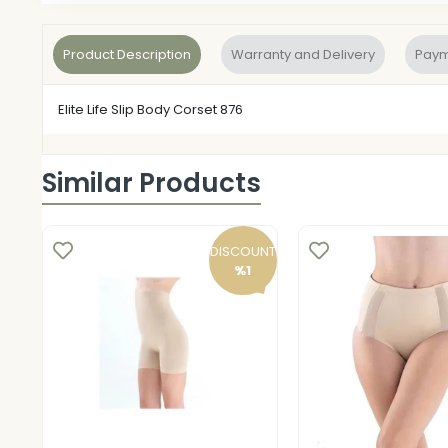
Product Description
Warranty and Delivery
Paym
Elite Life Slip Body Corset 876
Similar Products
DISCOUNT
%1