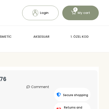
0
Login
My cart
SMETİC
AKSESUAR
1. ÖZEL KOD
876
Comment
Secure shopping
Returns and