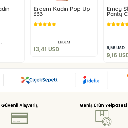
adın
Erdem Kadın Pop Up
Emay Sl
633
Panty C
Color a
Option
Code 2
13,41 USD
SD
Add to cart
DE
ERDEM
art
9,56 USD
13,41 USD
9,16 US
Güvenli Alışveriş
Geniş Ürün Yelpazesi