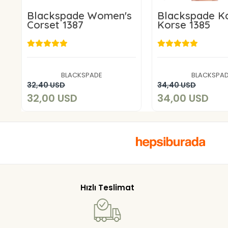
Blackspade Women's
Blackspade K
Corset 1387
Korse 1385
32,00 USD
34,00 U
BLACKSPADE
BLACKSPA
Add to cart
Add to c
32,40 USD
34,40 USD
32,00 USD
34,00 USD
Hızlı Teslimat