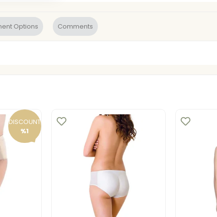
ent Options
Comments
DISCOUNT
%1