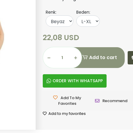
Renk:
Beden:
22,08 USD
Add to cart
ORDER WITH WHATSAPP
Add To My
Recommend
Favorites
Add to my favorites