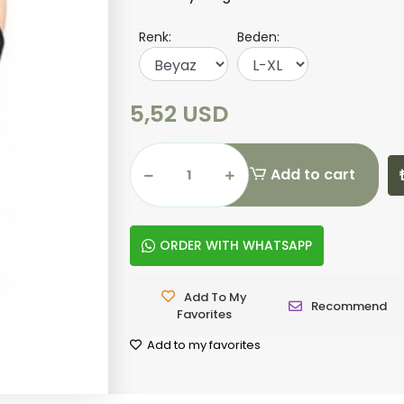
Renk:
Beden:
5,52 USD
Add to cart
ORDER WITH WHATSAPP
Add To My
Recommend
Favorites
Add to my favorites