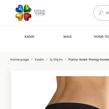
KADIN
MALE
HOME TEX
Home page
Kadın
İç Giyim
Panty-brief-thong-boxe