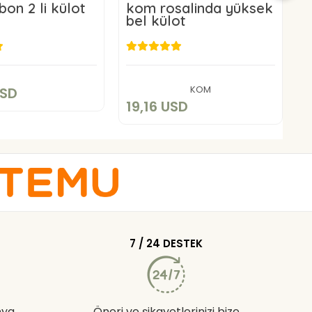
bon 2 li külot
kom rosalinda yüksek
bel külot
3
0,80 USD
19,16 USD
Add to cart
Add to cart
KOM
USD
19,16 USD
2
7 / 24 DESTEK
nya
Öneri ve şikayetlerinizi bize