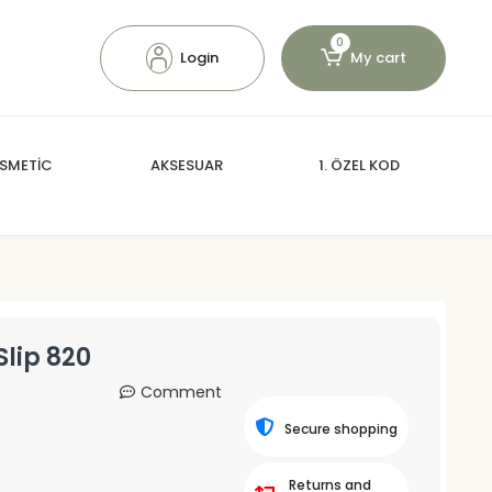
0
Login
My cart
SMETİC
AKSESUAR
1. ÖZEL KOD
Slip 820
Comment
Secure shopping
Returns and