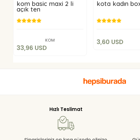
kom basic maxi 2 li
kota kadın bo
açık ten
3,60 US
33,96 USD
Add to c
Add to cart
KOM
3,60 USD
33,96 USD
Hızlı Teslimat
Siparişleriniz en kısa sürede elinize
Gü