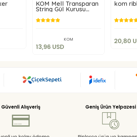
xer
KOM Mell Transparan
kom rib
String Gül Kurusu
Renk
D
2
13,96 USD
art
Add to cart
KOM
20,80 
13,96 USD
Güvenli Alışveriş
Geniş Ürün Yelpazesi
venli ve kolay ödeme
Binlerce ürün ve kampa