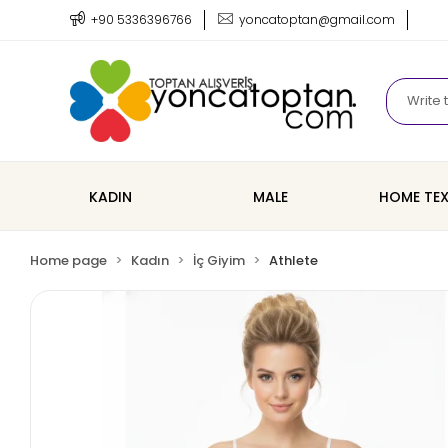
+90 5336396766
yoncatoptan@gmail.com
KADIN
MALE
HOME TEX
Home page
Kadın
İç Giyim
Athlete