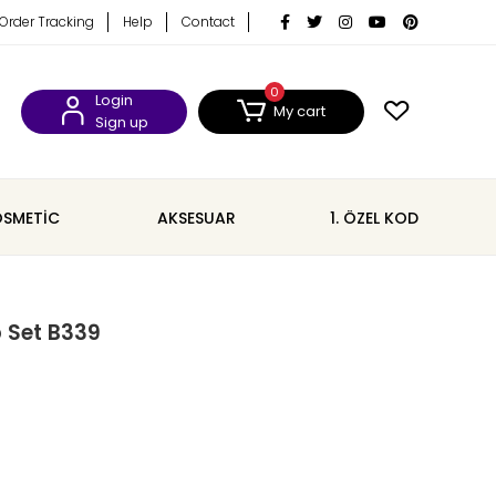
Order Tracking
Help
Contact
0
Login
My cart
Sign up
SMETİC
AKSESUAR
1. ÖZEL KOD
p Set B339