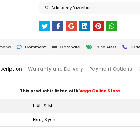
Add to my favorites
mend
Comment
Compare
Price Alert
Orde
scription
Warranty and Delivery
Payment Options
This product is listed with
Vega Online Store
L-XL
,
S-M
Ekru
,
Siyah