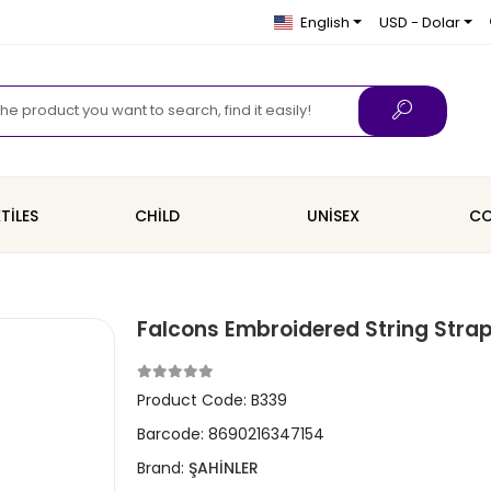
English
USD - Dolar
TİLES
CHİLD
UNİSEX
CO
Falcons Embroidered String Stra
Product Code:
B339
Barcode:
8690216347154
Brand:
ŞAHİNLER