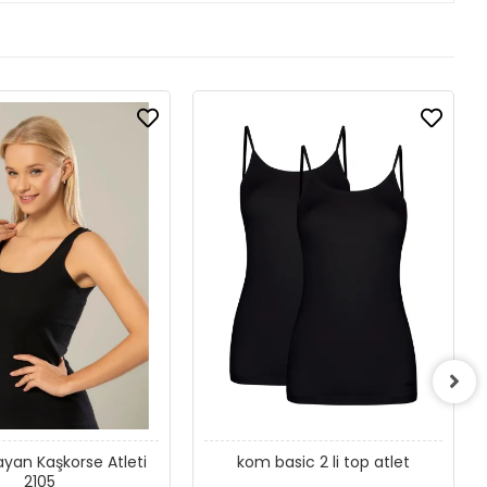
rse Atleti
kom basic 2 li top atlet
2105