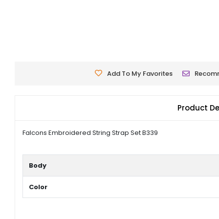
Add To My Favorites
Recom
Product De
Falcons Embroidered String Strap Set B339
Body
Color