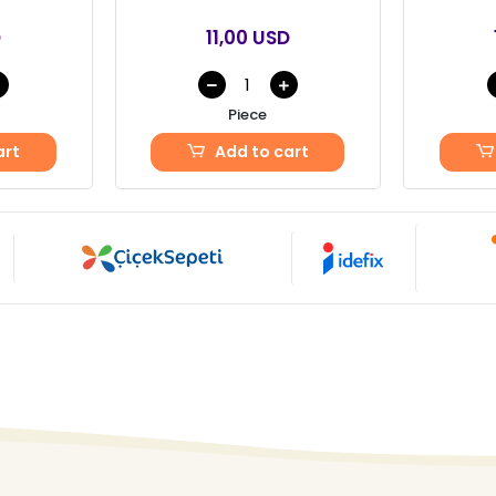
D
11,00 USD
Piece
art
Add to cart