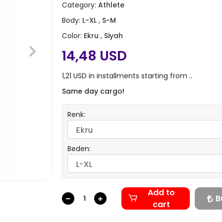
Category:
Athlete
Body:
L-XL
,
S-M
Color:
Ekru
,
Siyah
14,48 USD
1,21 USD in installments starting from ..
Same day cargo!
Renk:
Beden:
Add to
B
cart